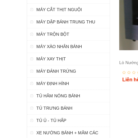
MÁY CẮT THỊT NGUỘI
MÁY DẬP BÁNH TRUNG THU
MÁY TRỘN BỘT
MÁY XÀO NHÂN BÁNH
MÁY XAY THỊT
Lò Nướng
MÁY ĐÁNH TRỨNG
Liên h
MÁY ĐỊNH HÌNH
TỦ HÂM NÓNG BÁNH
TỦ TRƯNG BÁNH
TỦ Ủ - TỦ HẤP
XE NƯỚNG BÁNH + MÂM CÁC