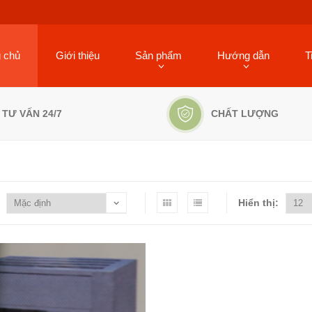
g chủ
Giới thiệu
Sản phẩm
Hướng dẫn
T
TƯ VẤN 24/7
CHẤT LƯỢNG
Hiển thị: