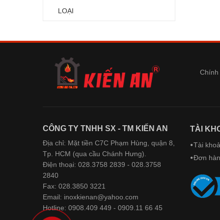
LOẠI
Chính 
CÔNG TY TNHH SX - TM KIẾN AN
TÀI KH
Địa chỉ: Mặt tiền C7C Phạm Hùng, quận 8,
Tài kho
Tp. HCM (qua cầu Chánh Hưng).
Đơn hà
Điện thoại: 028.3758 2839 - 028.3758
2840
Fax: 028.3850 3221
Email: inoxkienan@yahoo.com
Hotline: 0908.409 449 - 0909.11 66 45