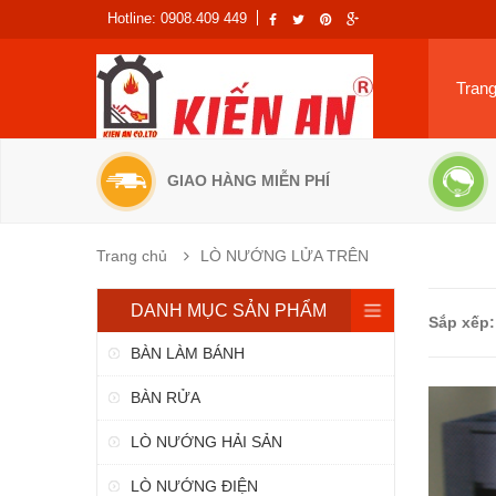
Hotline: 0908.409 449
Tran
GIAO HÀNG MIỄN PHÍ
Trang chủ
LÒ NƯỚNG LỬA TRÊN
DANH MỤC SẢN PHẨM
Sắp xếp:
BÀN LÀM BÁNH
BÀN RỬA
LÒ NƯỚNG HẢI SẢN
LÒ NƯỚNG ĐIỆN