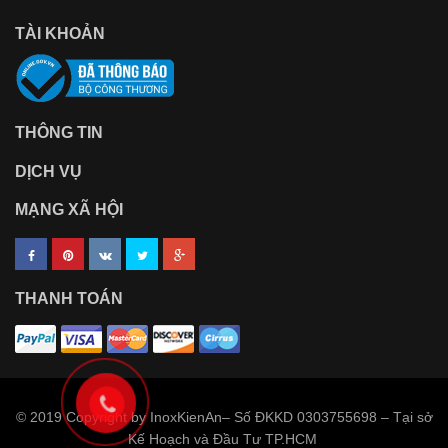
TÀI KHOẢN
THÔNG TIN
DỊCH VỤ
MẠNG XÃ HỘI
THANH TOÁN
© 2019 Copyright by InoxKienAn– Số ĐKKD 0303755698 – Tại sở
Kế Hoạch và Đầu Tư TP.HCM