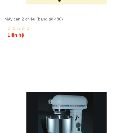
Máy cán 2 chiều (băng tải 480)
Liên hệ