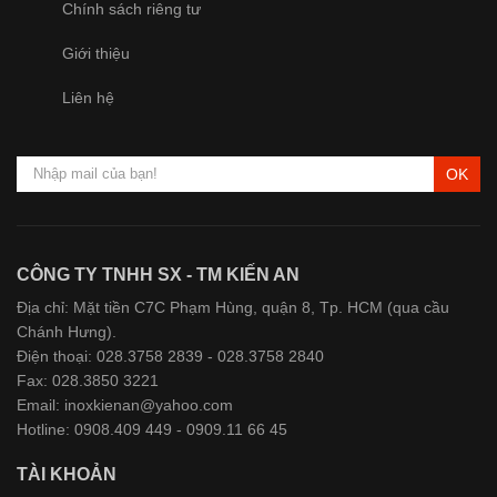
Chính sách riêng tư
Giới thiệu
Liên hệ
OK
CÔNG TY TNHH SX - TM KIẾN AN
Địa chỉ: Mặt tiền C7C Phạm Hùng, quận 8, Tp. HCM (qua cầu
Chánh Hưng).
Điện thoại: 028.3758 2839 - 028.3758 2840
Fax: 028.3850 3221
Email: inoxkienan@yahoo.com
Hotline: 0908.409 449 - 0909.11 66 45
TÀI KHOẢN