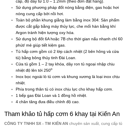
cấp, độ dày từ 1.0 – 1.2mm (theo đơn đặt hàng).
Sử dụng phương pháp đốt nóng bằng điện, gas hoặc hơi
nóng cung cấp bởi nồi hơi.
Toàn bộ phần khung giằng làm bằng inox 304: Sản phẩm
được cắt gấp bằng máy thủy lực, che mối hàn bằng khí
Argon tránh hiện tượng oxy hóa.
Sử dụng bộ đốt 6A hoặc 7B cho thời gian nấu nhanh chỉ 60
phút/ mẻ giúp tiết kiệm gas.
Tủ hấp cơm gồm có 2 lớp cách nhiệt (2 bên hông và cửa
tủ) bằng bông thủy tinh Đài Loan.
Cửa tủ gồm 1 – 2 tay khóa, dây ron tủ ngoại nhập chịu
o
nhiệt độ lên tới 250
Inox bọc ngoài lò tủ cơm và khung xương là loại inox chịu
nhiệt.
Phía trong thân tủ có inox chịu lực cho khay hấp cơm.
1 bếp gas Đài Loan và 1 đồng hồ nhiệt.
4 chân tăng đưa điều chỉnh độ cao.
Tham khảo tủ hấp cơm 6 khay tại Kiến An
CÔNG TY TNHH SX - TM KIẾN AN
chuyên sản xuất, cung cấp tủ