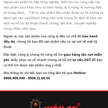
Ngoài sản phẩm tủ hấp công nghiệp, Kiến An còn cung cấp các
sản phẩm inox khác như: tủ hâm nóng, tủ ủ nóng, lò nướng điện,
tủ trưng bánh,... Tất cả sản phẩm đều nhận được sự tin tưởng và
đánh giá cao của khách hàng nhờ chất lượng ổn định đi kèm với
dịch vụ hỗ trợ kỹ thuật nhanh chóng, tận tình, chuyên nghiệp
trong nhiều năm qua.
Ngoài ra, các sản phẩm của công ty đều có chế độ
bảo hành
đầy đủ
, chúng tôi bao đổi sản phẩm nếu có sai sót về mặt kỹ
thuật.
Đặc biệt, công ty chúng tôi cũng hỗ trợ
giao hàng tận nơi miễn
phí
, khắc phục sự cố nhanh chóng và hỗ trợ
tư vấn 24/7
để bạn
có thể tìm được sản phẩm ưng ý nhất.
Mọi thông tin chi tiết, bạn vui lòng liên hệ qua
Hotline:
0908.409.449 - 0909.11.66.45
.